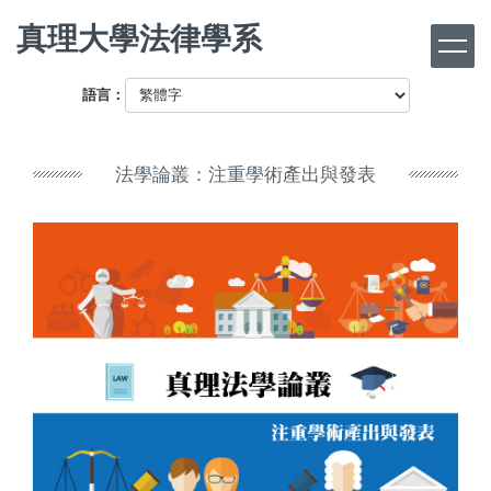
跳
真理大學法律學系
到
主
要
語言：
內
容
區
法學論叢：注重學術產出與發表