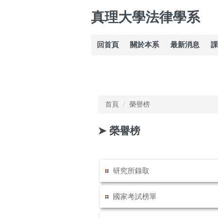
跳
真理大學法律學系
到
主
要
回首頁
關於本系
最新消息
課
內
容
區
首頁
榮譽榜
➤ 榮譽榜
研究所錄取
國家考試榜單